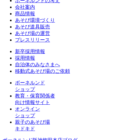
ボーネルンドの考え
会社案内
商品情報
あそび環境づくり
あそび道具販売
あそび場の運営
プレスリリース
新卒採用情報
採用情報
自治体のみなさまへ
移動式あそび場のご依頼
ボーネルンド
ショップ
教育・保育関係者
向け情報サイト
オンライン
ショップ
親子のあそび場
キドキド