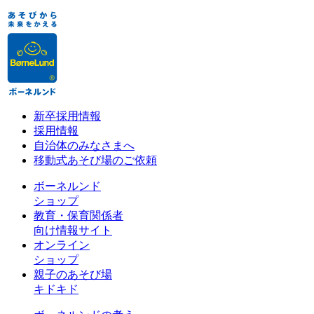
新卒採用情報
採用情報
自治体のみなさまへ
移動式あそび場のご依頼
ボーネルンド
ショップ
教育・保育関係者
向け情報サイト
オンライン
ショップ
親子のあそび場
キドキド