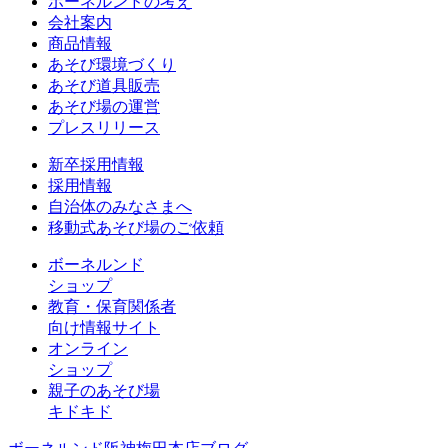
ボーネルンドの考え
会社案内
商品情報
あそび環境づくり
あそび道具販売
あそび場の運営
プレスリリース
新卒採用情報
採用情報
自治体のみなさまへ
移動式あそび場のご依頼
ボーネルンド
ショップ
教育・保育関係者
向け情報サイト
オンライン
ショップ
親子のあそび場
キドキド