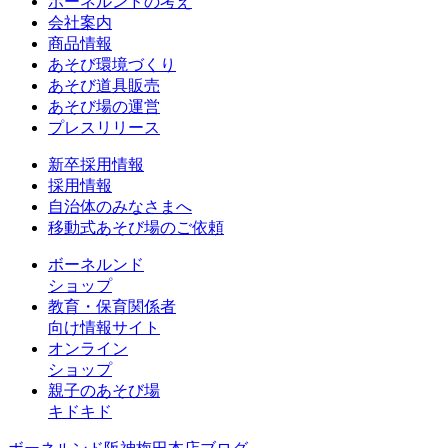
ボーネルンドの考え
会社案内
商品情報
あそび環境づくり
あそび道具販売
あそび場の運営
プレスリリース
新卒採用情報
採用情報
自治体のみなさまへ
移動式あそび場のご依頼
ボーネルンド
ショップ
教育・保育関係者
向け情報サイト
オンライン
ショップ
親子のあそび場
キドキド