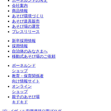
ボーネルンドの考え
会社案内
商品情報
あそび環境づくり
あそび道具販売
あそび場の運営
プレスリリース
新卒採用情報
採用情報
自治体のみなさまへ
移動式あそび場のご依頼
ボーネルンド
ショップ
教育・保育関係者
向け情報サイト
オンライン
ショップ
親子のあそび場
キドキド