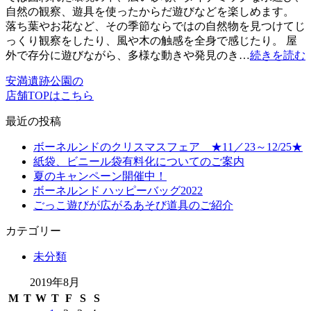
自然の観察、遊具を使ったからだ遊びなどを楽しめます。
落ち葉やお花など、その季節ならではの自然物を見つけてじ
っくり観察をしたり、風や木の触感を全身で感じたり。 屋
外で存分に遊びながら、多様な動きや発見のき…
続きを読む
安満遺跡公園の
店舗TOPはこちら
最近の投稿
ボーネルンドのクリスマスフェア ★11／23～12/25★
紙袋、ビニール袋有料化についてのご案内
夏のキャンペーン開催中！
ボーネルンド ハッピーバッグ2022
ごっこ遊びが広がるあそび道具のご紹介
カテゴリー
未分類
2019年8月
M
T
W
T
F
S
S