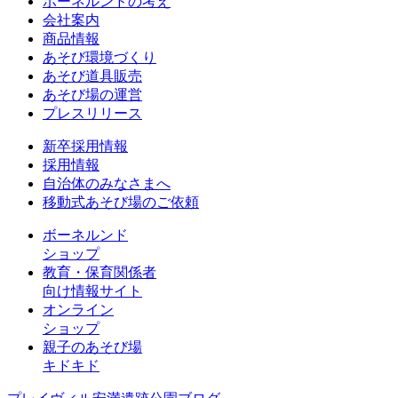
ボーネルンドの考え
会社案内
商品情報
あそび環境づくり
あそび道具販売
あそび場の運営
プレスリリース
新卒採用情報
採用情報
自治体のみなさまへ
移動式あそび場のご依頼
ボーネルンド
ショップ
教育・保育関係者
向け情報サイト
オンライン
ショップ
親子のあそび場
キドキド