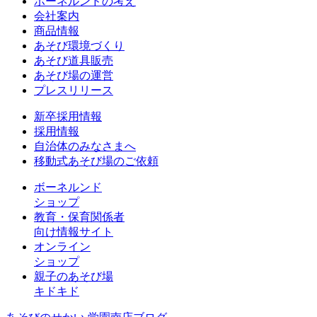
ボーネルンドの考え
会社案内
商品情報
あそび環境づくり
あそび道具販売
あそび場の運営
プレスリリース
新卒採用情報
採用情報
自治体のみなさまへ
移動式あそび場のご依頼
ボーネルンド
ショップ
教育・保育関係者
向け情報サイト
オンライン
ショップ
親子のあそび場
キドキド