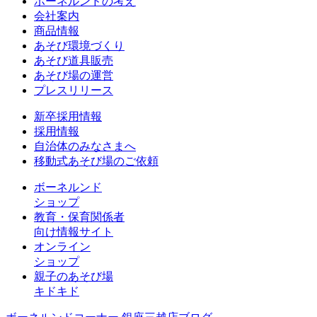
ボーネルンドの考え
会社案内
商品情報
あそび環境づくり
あそび道具販売
あそび場の運営
プレスリリース
新卒採用情報
採用情報
自治体のみなさまへ
移動式あそび場のご依頼
ボーネルンド
ショップ
教育・保育関係者
向け情報サイト
オンライン
ショップ
親子のあそび場
キドキド