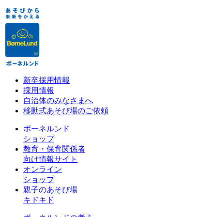
新卒採用情報
採用情報
自治体のみなさまへ
移動式あそび場のご依頼
ボーネルンド
ショップ
教育・保育関係者
向け情報サイト
オンライン
ショップ
親子のあそび場
キドキド