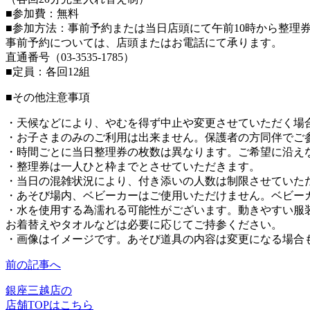
■参加費：無料
■参加方法：事前予約または当日店頭にて午前10時から整理
事前予約については、店頭またはお電話にて承ります。
直通番号（03-3535-1785）
■定員：各回12組
■その他注意事項
・天候などにより、やむを得ず中止や変更させていただく場
・お子さまのみのご利用は出来ません。保護者の方同伴でご
・時間ごとに当日整理券の枚数は異なります。ご希望に沿え
・整理券は一人ひと枠までとさせていただきます。
・当日の混雑状況により、付き添いの人数は制限させていた
・あそび場内、ベビーカーはご使用いただけません。ベビー
・水を使用する為濡れる可能性がございます。動きやすい服
お着替えやタオルなどは必要に応じてご持参ください。
・画像はイメージです。あそび道具の内容は変更になる場合
前の記事へ
銀座三越店の
店舗TOPはこちら