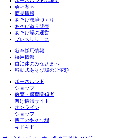
ボーネルンドの考え
会社案内
商品情報
あそび環境づくり
あそび道具販売
あそび場の運営
プレスリリース
新卒採用情報
採用情報
自治体のみなさまへ
移動式あそび場のご依頼
ボーネルンド
ショップ
教育・保育関係者
向け情報サイト
オンライン
ショップ
親子のあそび場
キドキド