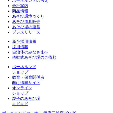
ボーネルンドの考え
会社案内
商品情報
あそび環境づくり
あそび道具販売
あそび場の運営
プレスリリース
新卒採用情報
採用情報
自治体のみなさまへ
移動式あそび場のご依頼
ボーネルンド
ショップ
教育・保育関係者
向け情報サイト
オンライン
ショップ
親子のあそび場
キドキド