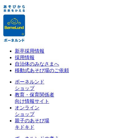
新卒採用情報
採用情報
自治体のみなさまへ
移動式あそび場のご依頼
ボーネルンド
ショップ
教育・保育関係者
向け情報サイト
オンライン
ショップ
親子のあそび場
キドキド