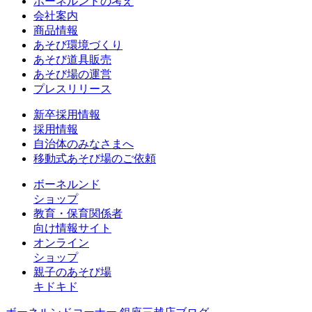
ボーネルンドの考え
会社案内
商品情報
あそび環境づくり
あそび道具販売
あそび場の運営
プレスリリース
新卒採用情報
採用情報
自治体のみなさまへ
移動式あそび場のご依頼
ボーネルンド
ショップ
教育・保育関係者
向け情報サイト
オンライン
ショップ
親子のあそび場
キドキド