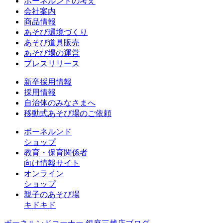
ボーネルンドの考え
会社案内
商品情報
あそび環境づくり
あそび道具販売
あそび場の運営
プレスリリース
新卒採用情報
採用情報
自治体のみなさまへ
移動式あそび場のご依頼
ボーネルンド
ショップ
教育・保育関係者
向け情報サイト
オンライン
ショップ
親子のあそび場
キドキド