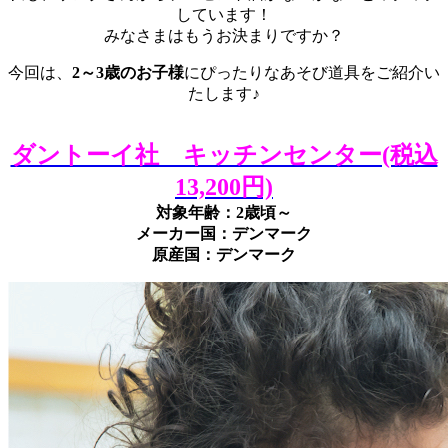
しています！
みなさまはもうお決まりですか？
今回は、
2～3歳のお子様
にぴったりなあそび道具をご紹介い
たします♪
ダントーイ社 キッチンセンター(税込
13,200円)
対象年齢：2歳頃～
メーカー国：デンマーク
原産国：デンマーク