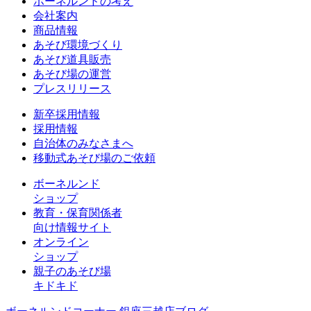
ボーネルンドの考え
会社案内
商品情報
あそび環境づくり
あそび道具販売
あそび場の運営
プレスリリース
新卒採用情報
採用情報
自治体のみなさまへ
移動式あそび場のご依頼
ボーネルンド
ショップ
教育・保育関係者
向け情報サイト
オンライン
ショップ
親子のあそび場
キドキド