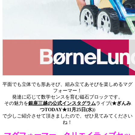
平面でも立体でも形あそび、組み立てあそびを楽しめるマグ
フォーマー！
発達に応じて数学センスを育む磁石ブロックです。
その魅力を
銀座三越の公式インスタグラム
ライブ(
★ぎんみ
つTODAY★11月25日(水)
)
で少しご紹介させて頂きましたので、ぜひ見てみてください
ね！