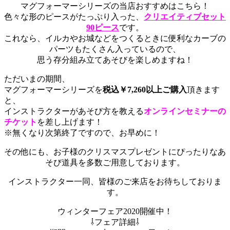
マグフォーマーシリーズの当店おすすめはこちら！
色々な形のピースがたっぷり入った、
クリエイティブセット
90ピース
です。
これなら、イルカやお城などをつくるときに便利なカーブの
パーツもたくさん入っているので、
思う存分組み立てあそびを楽しめますね！
ただいまの期間、
マグフォーマーシリーズを
税込￥7,260以上ご購入
頂きます
と、
インストラクターがあそび方を教える
オンラインセミナーの
チケット
を差し上げます！
※無くなり次第終了ですので、お早めに！
その他にも、お子様のクリスマスプレゼントにぴったりなあ
そび道具を多数ご用意しております。
インストラクター一同、皆様のご来店をお待ちしておりま
す。
ウィンターフェア2020開催中！
⇩フェア詳細⇩