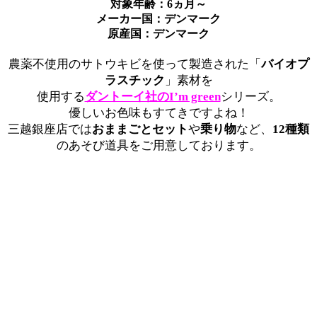
対象年齢：6ヵ月～
メーカー国：デンマーク
原産国：デンマーク
農薬不使用のサトウキビを使って製造された「
バイオプ
ラスチック
」素材を
使用する
ダントーイ社のI’m green
シリーズ。
優しいお色味もすてきですよね！
三越銀座店では
おままごとセット
や
乗り物
など、
12種類
のあそび道具をご用意しております。