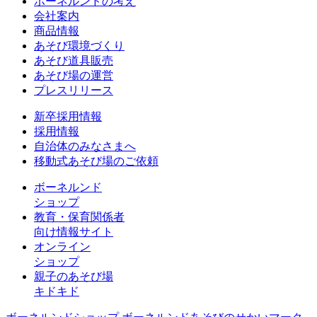
ボーネルンドの考え
会社案内
商品情報
あそび環境づくり
あそび道具販売
あそび場の運営
プレスリリース
新卒採用情報
採用情報
自治体のみなさまへ
移動式あそび場のご依頼
ボーネルンド
ショップ
教育・保育関係者
向け情報サイト
オンライン
ショップ
親子のあそび場
キドキド