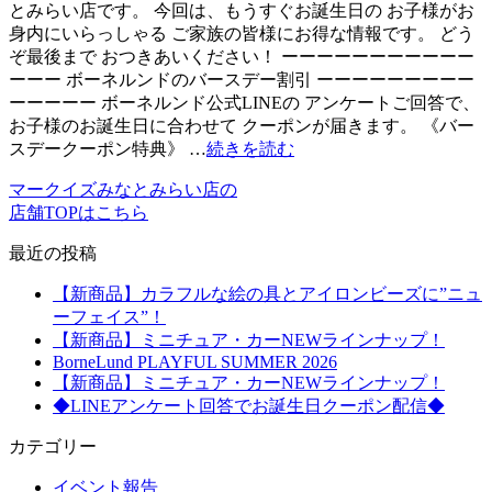
とみらい店です。 今回は、もうすぐお誕生日の お子様がお
身内にいらっしゃる ご家族の皆様にお得な情報です。 どう
ぞ最後まで おつきあいください！ ーーーーーーーーーーー
ーーー ボーネルンドのバースデー割引 ーーーーーーーーー
ーーーーー ボーネルンド公式LINEの アンケートご回答で、
お子様のお誕生日に合わせて クーポンが届きます。 《バー
スデークーポン特典》 …
続きを読む
マークイズみなとみらい店の
店舗TOPはこちら
最近の投稿
【新商品】カラフルな絵の具とアイロンビーズに”ニュ
ーフェイス”！
【新商品】ミニチュア・カーNEWラインナップ！
BorneLund PLAYFUL SUMMER 2026
【新商品】ミニチュア・カーNEWラインナップ！
◆LINEアンケート回答でお誕生日クーポン配信◆
カテゴリー
イベント報告