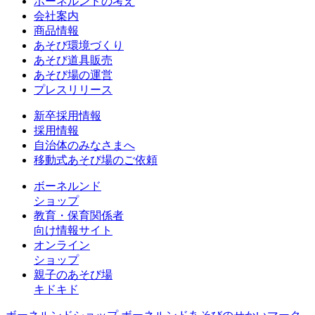
ボーネルンドの考え
会社案内
商品情報
あそび環境づくり
あそび道具販売
あそび場の運営
プレスリリース
新卒採用情報
採用情報
自治体のみなさまへ
移動式あそび場のご依頼
ボーネルンド
ショップ
教育・保育関係者
向け情報サイト
オンライン
ショップ
親子のあそび場
キドキド