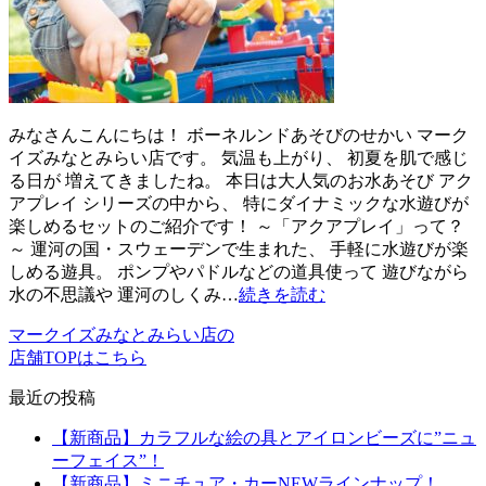
みなさんこんにちは！ ボーネルンドあそびのせかい マーク
イズみなとみらい店です。 気温も上がり、 初夏を肌で感じ
る日が 増えてきましたね。 本日は大人気のお水あそび アク
アプレイ シリーズの中から、 特にダイナミックな水遊びが
楽しめるセットのご紹介です！ ～「アクアプレイ」って？
～ 運河の国・スウェーデンで生まれた、 手軽に水遊びが楽
しめる遊具。 ポンプやパドルなどの道具使って 遊びながら
水の不思議や 運河のしくみ…
続きを読む
マークイズみなとみらい店の
店舗TOPはこちら
最近の投稿
【新商品】カラフルな絵の具とアイロンビーズに”ニュ
ーフェイス”！
【新商品】ミニチュア・カーNEWラインナップ！