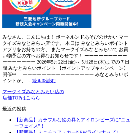
みなさん、こんにちは！ ボーネルンドあそびのせかい マー
クイズみなとみらい店です。 本日は みなとみらいポイント
アプリをお持ちの方、 またマークイズみなとみらいで お買
い物予定の方へお得なお知らせです！ ーーーーーーーーー
ーーーーーーー 2026年5月22日(金)～ 5月28日(木)までの７日
間 みなとみらいポイント 【ポイントアップキャンペーン】
開催中！ ーーーーーーーーーーーーーーー みなとみらいポ
イントが、 …
続きを読む
マークイズみなとみらい店の
店舗TOPはこちら
最近の投稿
【新商品】カラフルな絵の具とアイロンビーズに”ニュ
ーフェイス”！
【新商品】ミニチュア・カーNEWラインナップ！