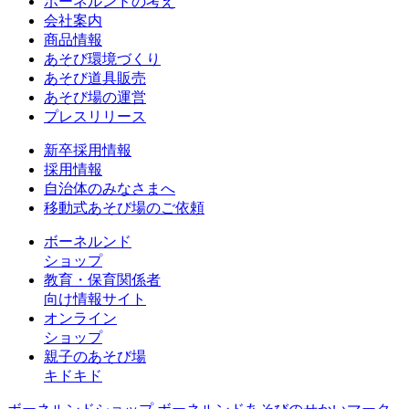
ボーネルンドの考え
会社案内
商品情報
あそび環境づくり
あそび道具販売
あそび場の運営
プレスリリース
新卒採用情報
採用情報
自治体のみなさまへ
移動式あそび場のご依頼
ボーネルンド
ショップ
教育・保育関係者
向け情報サイト
オンライン
ショップ
親子のあそび場
キドキド