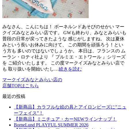
みなさん、こんにちは！ ボーネルンドあそびのせかい マー
クイズみなとみらい店です。 GWも終わり、みなとみらいも
普段の日常が戻ってきたような 感じがしますね。 次は夏休
みという長いお休みに向けて、 この期間を頑張ろう！とい
う方も 多いのではないでしょうか。 本日は、フランスの ム
ーラン・ロティ社より 『 プルミエ・エトワール 』シリーズ
を ご紹介いたします。 この度マークイズみなとみらい店で
も 取り扱いを開始いたし…
続きを読む
マークイズみなとみらい店の
店舗TOPはこちら
最近の投稿
【新商品】カラフルな絵の具とアイロンビーズに”ニュ
ーフェイス”！
【新商品】ミニチュア・カーNEWラインナップ！
BorneLund PLAYFUL SUMMER 2026