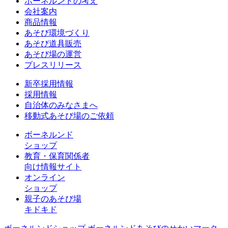
ボーネルンドの考え
会社案内
商品情報
あそび環境づくり
あそび道具販売
あそび場の運営
プレスリリース
新卒採用情報
採用情報
自治体のみなさまへ
移動式あそび場のご依頼
ボーネルンド
ショップ
教育・保育関係者
向け情報サイト
オンライン
ショップ
親子のあそび場
キドキド