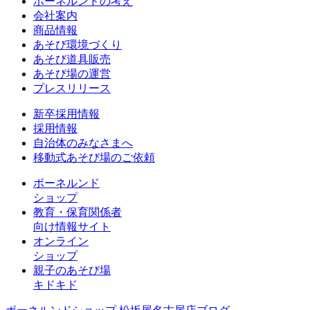
ボーネルンドの考え
会社案内
商品情報
あそび環境づくり
あそび道具販売
あそび場の運営
プレスリリース
新卒採用情報
採用情報
自治体のみなさまへ
移動式あそび場のご依頼
ボーネルンド
ショップ
教育・保育関係者
向け情報サイト
オンライン
ショップ
親子のあそび場
キドキド