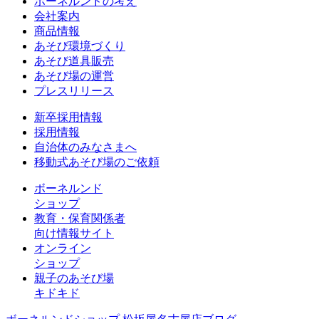
ボーネルンドの考え
会社案内
商品情報
あそび環境づくり
あそび道具販売
あそび場の運営
プレスリリース
新卒採用情報
採用情報
自治体のみなさまへ
移動式あそび場のご依頼
ボーネルンド
ショップ
教育・保育関係者
向け情報サイト
オンライン
ショップ
親子のあそび場
キドキド