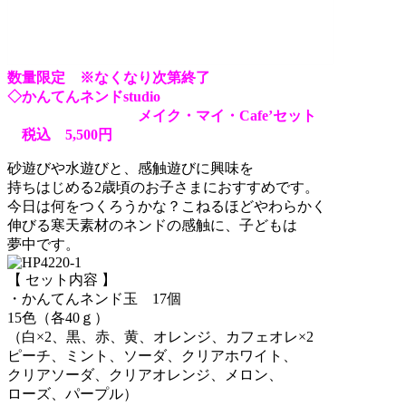
数量限定 ※なくなり次第終了
◇かんてんネンドstudio
メイク・マイ・Cafe’セット
税込 5,500円
砂遊びや水遊びと、感触遊びに興味を
持ちはじめる2歳頃のお子さまにおすすめです。
今日は何をつくろうかな？こねるほどやわらかく
伸びる寒天素材のネンドの感触に、子どもは
夢中です。
【 セット内容 】
・かんてんネンド玉 17個
15色（各40ｇ）
（白×2、黒、赤、黄、オレンジ、カフェオレ×2
ピーチ、ミント、ソーダ、クリアホワイト、
クリアソーダ、クリアオレンジ、メロン、
ローズ、パープル）