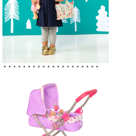
＊＊＊＊＊＊＊＊＊＊＊＊＊＊＊＊＊＊＊＊