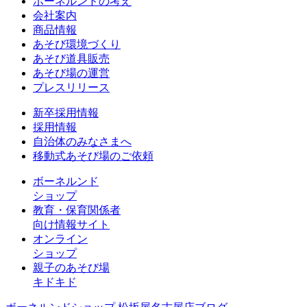
ボーネルンドの考え
会社案内
商品情報
あそび環境づくり
あそび道具販売
あそび場の運営
プレスリリース
新卒採用情報
採用情報
自治体のみなさまへ
移動式あそび場のご依頼
ボーネルンド
ショップ
教育・保育関係者
向け情報サイト
オンライン
ショップ
親子のあそび場
キドキド