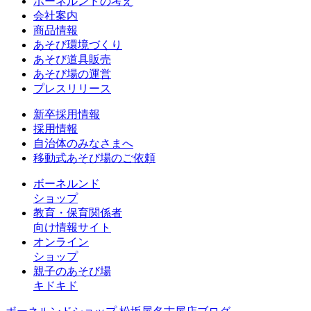
ボーネルンドの考え
会社案内
商品情報
あそび環境づくり
あそび道具販売
あそび場の運営
プレスリリース
新卒採用情報
採用情報
自治体のみなさまへ
移動式あそび場のご依頼
ボーネルンド
ショップ
教育・保育関係者
向け情報サイト
オンライン
ショップ
親子のあそび場
キドキド