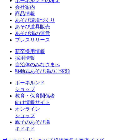
ボーネルンドの考え
会社案内
商品情報
あそび環境づくり
あそび道具販売
あそび場の運営
プレスリリース
新卒採用情報
採用情報
自治体のみなさまへ
移動式あそび場のご依頼
ボーネルンド
ショップ
教育・保育関係者
向け情報サイト
オンライン
ショップ
親子のあそび場
キドキド