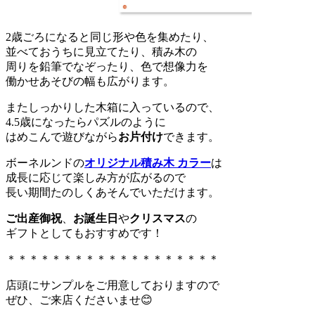
2歳ごろになると同じ形や色を集めたり、
並べておうちに見立てたり、積み木の
周りを鉛筆でなぞったり、色で想像力を
働かせあそびの幅も広がります。
またしっかりした木箱に入っているので、
4.5歳になったらパズルのように
はめこんで遊びながら
お片付け
できます。
ボーネルンドの
オリジナル積み木 カラー
は
成長に応じて楽しみ方が広がるので
長い期間たのしくあそんでいただけます。
ご出産御祝
、
お誕生日
や
クリスマス
の
ギフトとしてもおすすめです！
＊＊＊＊＊＊＊＊＊＊＊＊＊＊＊＊＊＊＊
店頭にサンプルをご用意しておりますので
ぜひ、ご来店くださいませ😊