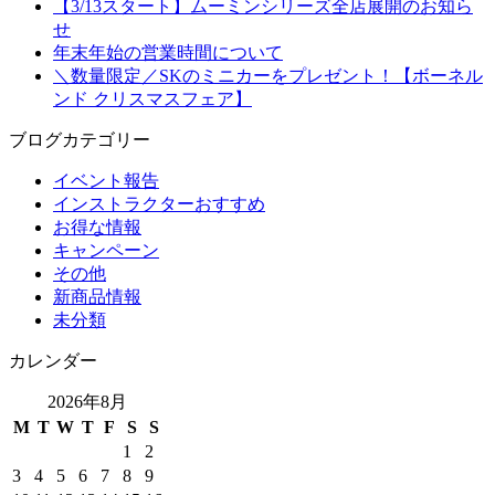
【3/13スタート】ムーミンシリーズ全店展開のお知ら
せ
年末年始の営業時間について
＼数量限定／SKのミニカーをプレゼント！【ボーネル
ンド クリスマスフェア】
ブログカテゴリー
イベント報告
インストラクターおすすめ
お得な情報
キャンペーン
その他
新商品情報
未分類
カレンダー
2026年8月
M
T
W
T
F
S
S
1
2
3
4
5
6
7
8
9