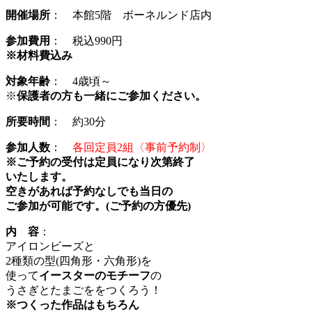
開催場所
： 本館5階 ボーネルンド店内
参加費用
： 税込990円
※材料費込み
対象年齢
： 4歳頃～
※
保護者の方も一緒にご参加ください。
所要時間
： 約30分
参加人数
：
各回定員2組〈事前予約制
〉
※ご予約の受付は定員になり次第終了
いたします。
空きがあれば予約なしでも当日の
ご参加が可能です。(ご予約の方優先)
内 容
：
アイロンビーズと
2種類の型(四角形・六角形)を
使って
イースターのモチーフ
の
うさぎとたまごををつくろう！
※つくった作品はもちろん