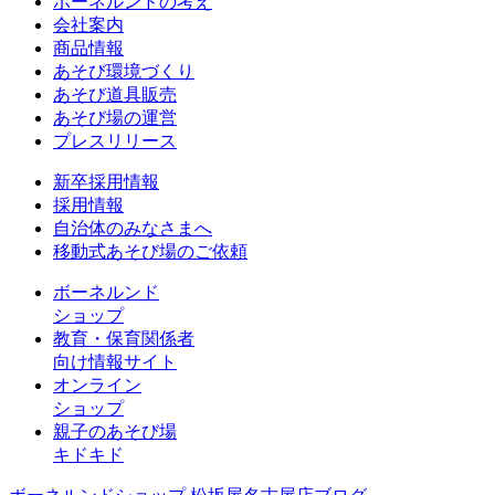
ボーネルンドの考え
会社案内
商品情報
あそび環境づくり
あそび道具販売
あそび場の運営
プレスリリース
新卒採用情報
採用情報
自治体のみなさまへ
移動式あそび場のご依頼
ボーネルンド
ショップ
教育・保育関係者
向け情報サイト
オンライン
ショップ
親子のあそび場
キドキド