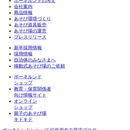
ボーネルンドの考え
会社案内
商品情報
あそび環境づくり
あそび道具販売
あそび場の運営
プレスリリース
新卒採用情報
採用情報
自治体のみなさまへ
移動式あそび場のご依頼
ボーネルンド
ショップ
教育・保育関係者
向け情報サイト
オンライン
ショップ
親子のあそび場
キドキド