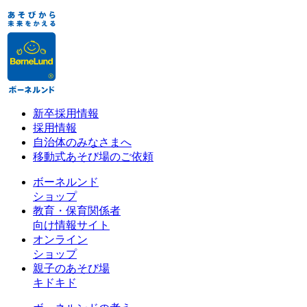
新卒採用情報
採用情報
自治体のみなさまへ
移動式あそび場のご依頼
ボーネルンド
ショップ
教育・保育関係者
向け情報サイト
オンライン
ショップ
親子のあそび場
キドキド