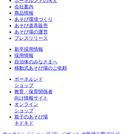
ボーネルンドの考え
会社案内
商品情報
あそび環境づくり
あそび道具販売
あそび場の運営
プレスリリース
新卒採用情報
採用情報
自治体のみなさまへ
移動式あそび場のご依頼
ボーネルンド
ショップ
教育・保育関係者
向け情報サイト
オンライン
ショップ
親子のあそび場
キドキド