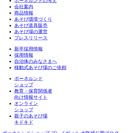
ボーネルンドの考え
会社案内
商品情報
あそび環境づくり
あそび道具販売
あそび場の運営
プレスリリース
新卒採用情報
採用情報
自治体のみなさまへ
移動式あそび場のご依頼
ボーネルンド
ショップ
教育・保育関係者
向け情報サイト
オンライン
ショップ
親子のあそび場
キドキド