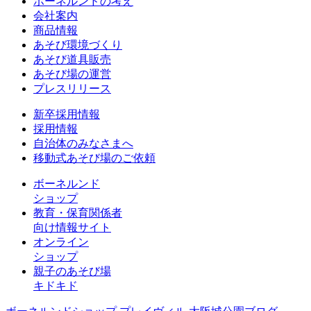
ボーネルンドの考え
会社案内
商品情報
あそび環境づくり
あそび道具販売
あそび場の運営
プレスリリース
新卒採用情報
採用情報
自治体のみなさまへ
移動式あそび場のご依頼
ボーネルンド
ショップ
教育・保育関係者
向け情報サイト
オンライン
ショップ
親子のあそび場
キドキド