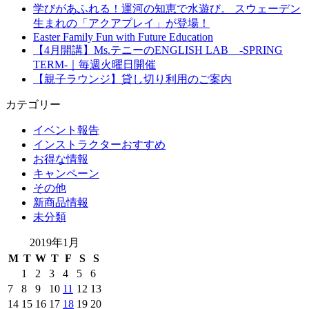
学びがあふれる！運河の知恵で水遊び。 スウェーデン
生まれの「アクアプレイ」が登場！
Easter Family Fun with Future Education
【4月開講】Ms.テニーのENGLISH LAB -SPRING
TERM-｜毎週火曜日開催
【親子ラウンジ】貸し切り利用のご案内
カテゴリー
イベント報告
インストラクターおすすめ
お得な情報
キャンペーン
その他
新商品情報
未分類
2019年1月
M
T
W
T
F
S
S
1
2
3
4
5
6
7
8
9
10
11
12
13
14
15
16
17
18
19
20