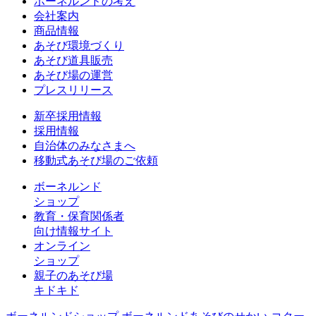
ボーネルンドの考え
会社案内
商品情報
あそび環境づくり
あそび道具販売
あそび場の運営
プレスリリース
新卒採用情報
採用情報
自治体のみなさまへ
移動式あそび場のご依頼
ボーネルンド
ショップ
教育・保育関係者
向け情報サイト
オンライン
ショップ
親子のあそび場
キドキド