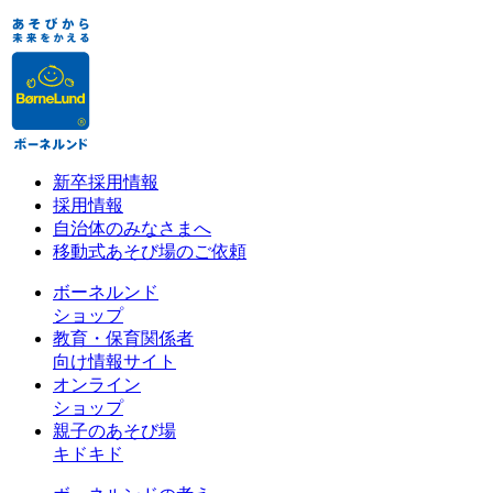
新卒採用情報
採用情報
自治体のみなさまへ
移動式あそび場のご依頼
ボーネルンド
ショップ
教育・保育関係者
向け情報サイト
オンライン
ショップ
親子のあそび場
キドキド