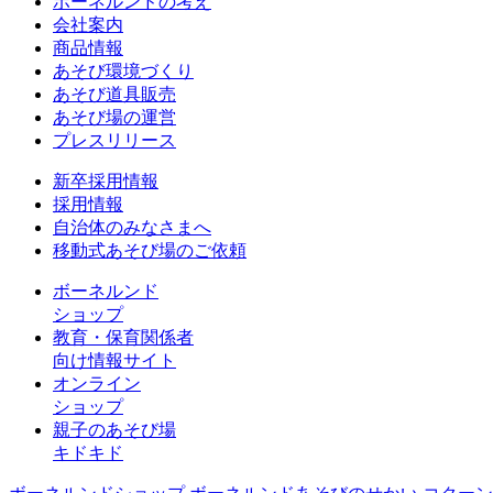
ボーネルンドの考え
会社案内
商品情報
あそび環境づくり
あそび道具販売
あそび場の運営
プレスリリース
新卒採用情報
採用情報
自治体のみなさまへ
移動式あそび場のご依頼
ボーネルンド
ショップ
教育・保育関係者
向け情報サイト
オンライン
ショップ
親子のあそび場
キドキド