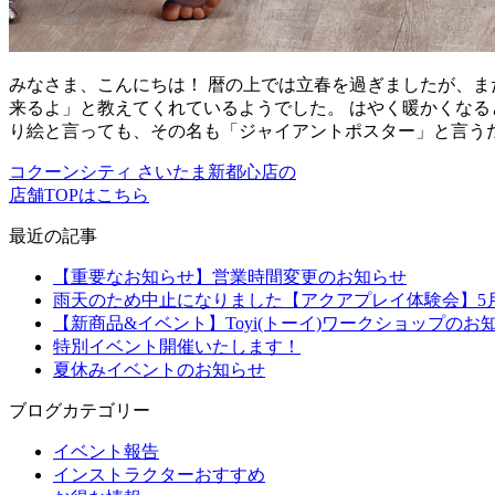
みなさま、こんにちは！ 暦の上では立春を過ぎましたが、ま
来るよ」と教えてくれているようでした。 はやく暖かくなる
り絵と言っても、その名も「ジャイアントポスター」と言うだ
コクーンシティ さいたま新都心店の
店舗TOPはこちら
最近の記事
【重要なお知らせ】営業時間変更のお知らせ
雨天のため中止になりました【アクアプレイ体験会】5月2
【新商品&イベント】Toyi(トーイ)ワークショップのお
特別イベント開催いたします！
夏休みイベントのお知らせ
ブログカテゴリー
イベント報告
インストラクターおすすめ