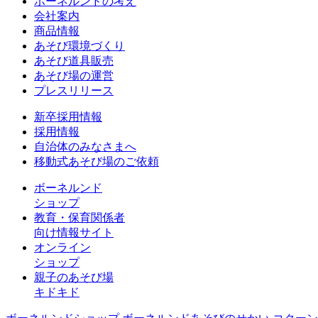
ボーネルンドの考え
会社案内
商品情報
あそび環境づくり
あそび道具販売
あそび場の運営
プレスリリース
新卒採用情報
採用情報
自治体のみなさまへ
移動式あそび場のご依頼
ボーネルンド
ショップ
教育・保育関係者
向け情報サイト
オンライン
ショップ
親子のあそび場
キドキド