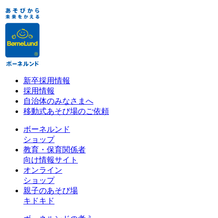
新卒採用情報
採用情報
自治体のみなさまへ
移動式あそび場のご依頼
ボーネルンド
ショップ
教育・保育関係者
向け情報サイト
オンライン
ショップ
親子のあそび場
キドキド