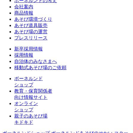
ボーネルンドの考え
会社案内
商品情報
あそび環境づくり
あそび道具販売
あそび場の運営
プレスリリース
新卒採用情報
採用情報
自治体のみなさまへ
移動式あそび場のご依頼
ボーネルンド
ショップ
教育・保育関係者
向け情報サイト
オンライン
ショップ
親子のあそび場
キドキド