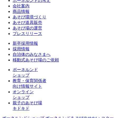
ボーネルンドの考え
会社案内
商品情報
あそび環境づくり
あそび道具販売
あそび場の運営
プレスリリース
新卒採用情報
採用情報
自治体のみなさまへ
移動式あそび場のご依頼
ボーネルンド
ショップ
教育・保育関係者
向け情報サイト
オンライン
ショップ
親子のあそび場
キドキド