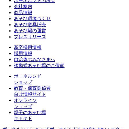
ボーネルンドの考え
会社案内
商品情報
あそび環境づくり
あそび道具販売
あそび場の運営
プレスリリース
新卒採用情報
採用情報
自治体のみなさまへ
移動式あそび場のご依頼
ボーネルンド
ショップ
教育・保育関係者
向け情報サイト
オンライン
ショップ
親子のあそび場
キドキド