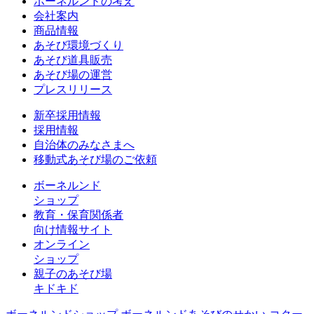
ボーネルンドの考え
会社案内
商品情報
あそび環境づくり
あそび道具販売
あそび場の運営
プレスリリース
新卒採用情報
採用情報
自治体のみなさまへ
移動式あそび場のご依頼
ボーネルンド
ショップ
教育・保育関係者
向け情報サイト
オンライン
ショップ
親子のあそび場
キドキド