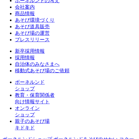
ボーネルンドの考え
会社案内
商品情報
あそび環境づくり
あそび道具販売
あそび場の運営
プレスリリース
新卒採用情報
採用情報
自治体のみなさまへ
移動式あそび場のご依頼
ボーネルンド
ショップ
教育・保育関係者
向け情報サイト
オンライン
ショップ
親子のあそび場
キドキド