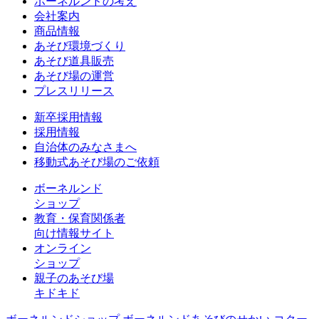
ボーネルンドの考え
会社案内
商品情報
あそび環境づくり
あそび道具販売
あそび場の運営
プレスリリース
新卒採用情報
採用情報
自治体のみなさまへ
移動式あそび場のご依頼
ボーネルンド
ショップ
教育・保育関係者
向け情報サイト
オンライン
ショップ
親子のあそび場
キドキド