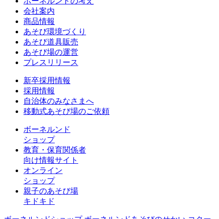
ボーネルンドの考え
会社案内
商品情報
あそび環境づくり
あそび道具販売
あそび場の運営
プレスリリース
新卒採用情報
採用情報
自治体のみなさまへ
移動式あそび場のご依頼
ボーネルンド
ショップ
教育・保育関係者
向け情報サイト
オンライン
ショップ
親子のあそび場
キドキド