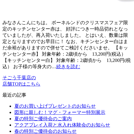
みなさんこんにちは。 ボーネルンドのクリスマスフェア限
定のキッチンセンター赤は、 好評につき一時品切れとなっ
ていましたが、再入荷いたしました。 とはいえ、数量は限
定となりますのでお早目に！ なお、キチンセンター白はま
だ余裕がありますので併せてご検討くださいませ。 【キッ
チンセンター赤】 対象年齢：2歳頃から 13,200円(税込）
【キッチンセンター白】 対象年齢：2歳頃から 13,200円(税
込） お子様の等身大の…
続きを読む
そごう千葉店の
店舗TOPはこちら
最近の記事
夏のお買い上げプレゼントのお知らせ
図形に親しむ！マグ・フォーマー特別展示
夏の特別ご優待会のご案内
アクアプレイ入荷と水入れ体験会のお知らせ
春の特別ご優待会のお知らせ