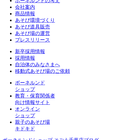
ボーネルンドの考え
会社案内
商品情報
あそび環境づくり
あそび道具販売
あそび場の運営
プレスリリース
新卒採用情報
採用情報
自治体のみなさまへ
移動式あそび場のご依頼
ボーネルンド
ショップ
教育・保育関係者
向け情報サイト
オンライン
ショップ
親子のあそび場
キドキド