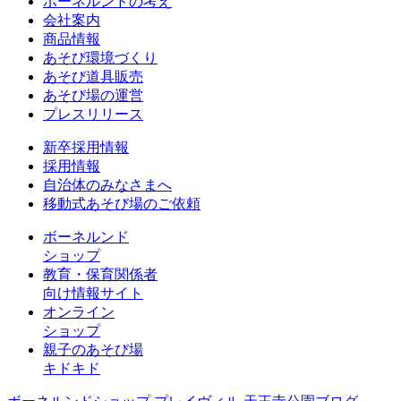
ボーネルンドの考え
会社案内
商品情報
あそび環境づくり
あそび道具販売
あそび場の運営
プレスリリース
新卒採用情報
採用情報
自治体のみなさまへ
移動式あそび場のご依頼
ボーネルンド
ショップ
教育・保育関係者
向け情報サイト
オンライン
ショップ
親子のあそび場
キドキド