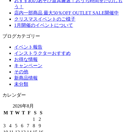
おすすめのあそび道具厳選！おうち時間をたのしも
う！
店内一部商品 最大50％OFF OUTLET SALE開催中
クリスマスイベントのご様子
1月開催のイベントについて
ブログカテゴリー
イベント報告
インストラクターおすすめ
お得な情報
キャンペーン
その他
新商品情報
未分類
カレンダー
2026年8月
M
T
W
T
F
S
S
1
2
3
4
5
6
7
8
9