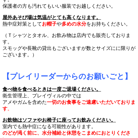
保護者の方も汚れてもいい服装でお越しください。
屋外あそび場は気温がとても高くなります。
熱中症対策として
お帽子
や
多めの水分
をお持ちください。
（Ｔシャツとタオル、お飲み物は店内でも販売しておりま
す。
スモッグや長靴の貸出もございますが数とサイズにに限りが
ございます。）
【プレイリーダーからのお願いごと】
食べ物を食べるときは一度ご退場ください。
衛生管理上、プレイヴィルの中では
アメやガムを含めた
一切のお食事をご遠慮いただいておりま
す
。
お飲物はソファやお椅子に座ってお飲みください。
室内でも熱中症になる可能性があります。
のどが渇く前に、水分補給と休憩をこまめにおとりくださ