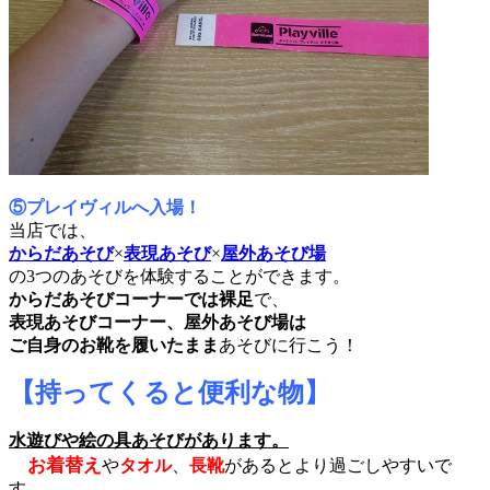
⑤プレイヴィルへ入場！
当店では、
からだあそび
×
表現あそび
×
屋外あそび場
の3つのあそびを体験することができます。
からだあそびコーナーでは裸足
で、
表現あそびコーナー、屋外あそび場は
ご自身のお靴を履いたまま
あそびに行こう！
【持ってくると便利な物】
水遊びや絵の具あそびがあります。
お着替え
や
タオル
、
長靴
があるとより過ごしやすいで
す。