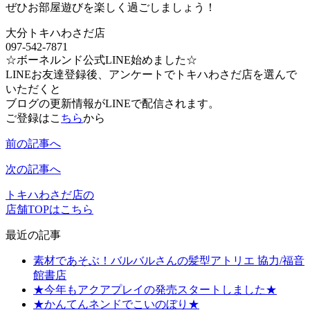
ぜひお部屋遊びを楽しく過ごしましょう！
大分トキハわさだ店
097-542-7871
☆ボーネルンド公式LINE始めました☆
LINEお友達登録後、アンケートでトキハわさだ店を選んで
いただくと
ブログの更新情報がLINEで配信されます。
ご登録はこ
ちら
から
前の記事へ
次の記事へ
トキハわさだ店の
店舗TOPはこちら
最近の記事
素材であそぶ！バルバルさんの髪型アトリエ 協力/福音
館書店
★今年もアクアプレイの発売スタートしました★
★かんてんネンドでこいのぼり★