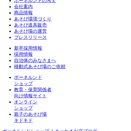
ボーネルンドの考え
会社案内
商品情報
あそび環境づくり
あそび道具販売
あそび場の運営
プレスリリース
新卒採用情報
採用情報
自治体のみなさまへ
移動式あそび場のご依頼
ボーネルンド
ショップ
教育・保育関係者
向け情報サイト
オンライン
ショップ
親子のあそび場
キドキド