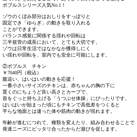
ボブルスシリーズ人気No.1！
ゾウのくぼみ部分はおしりをすっぽりと
固定でき「ゆらぎ」の動きを取り入れる
ことができます。
バランス感覚に関係する揺れや回転は
三半規管の成長において、とても大切です。
ゾウは日常生活ではなかなか獲得しにく
い揺れや回転を、室内でも安全に可能にします。
②ボブルス チキン
￥7040円（税込）
腹這い、はいはいの動きを応援！
一番小さいサイズのチキンは、赤ちゃんの胸の下に
置くのにちょうど良い高さとカーブで、
首をぐっと持ち上げる「うつぶせ体操」にぴったりです。
はいはいが始まった頃にもチキンで高低差をつくると
平らな地面とは違った体や筋肉の動きが現れます。
年齢が進むにつれて、種類を変えたり、組み合わせることで
発達ニーズにピッタリ合ったからだ遊びを促します。