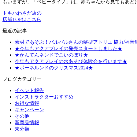
もいますが、「ベビーダイノ」は、赤ちゃんから見てもあど
トキハわさだ店の
店舗TOPはこちら
最近の記事
素材であそぶ！バルバルさんの髪型アトリエ 協力/福音
★今年もアクアプレイの発売スタートしました★
★かんてんネンドでこいのぼり★
今年もアクアプレイの水あそび体験会を行います★
★ボーネルンドのクリスマス2024★
ブログカテゴリー
イベント報告
インストラクターおすすめ
お得な情報
キャンペーン
その他
新商品情報
未分類