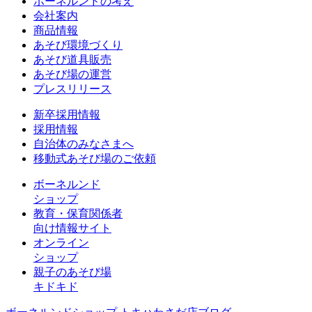
ボーネルンドの考え
会社案内
商品情報
あそび環境づくり
あそび道具販売
あそび場の運営
プレスリリース
新卒採用情報
採用情報
自治体のみなさまへ
移動式あそび場のご依頼
ボーネルンド
ショップ
教育・保育関係者
向け情報サイト
オンライン
ショップ
親子のあそび場
キドキド