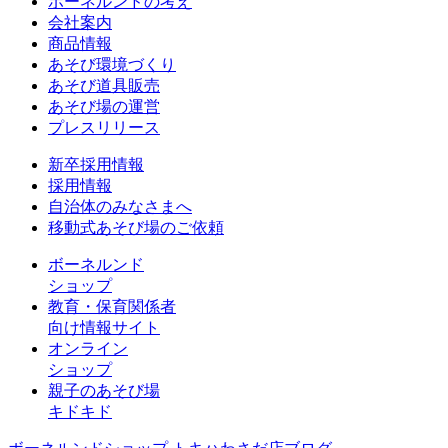
ボーネルンドの考え
会社案内
商品情報
あそび環境づくり
あそび道具販売
あそび場の運営
プレスリリース
新卒採用情報
採用情報
自治体のみなさまへ
移動式あそび場のご依頼
ボーネルンド
ショップ
教育・保育関係者
向け情報サイト
オンライン
ショップ
親子のあそび場
キドキド