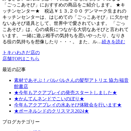
「ごっこあそび」におすすめの商品をご紹介します。 ★キ
ッチンセンター★ 税込￥１３,２００ デンマーク生まれの
キッチンセンターは、はじめての「ごっこあそび」に欠かせ
ないあそび道具として、世界中で愛されています。 「ごっ
こあそび」は、心の成長につながる大切なあそびと言われて
います。 一緒に遊ぶ相手の気持ちを思いやったり、なりき
る役の気持ちを想像したり・・・。 また、ル…
続きを読む
トキハわさだ店の
店舗TOPはこちら
最近の記事
素材であそぶ！バルバルさんの髪型アトリエ 協力/福音
館書店
★今年もアクアプレイの発売スタートしました★
★かんてんネンドでこいのぼり★
今年もアクアプレイの水あそび体験会を行います★
★ボーネルンドのクリスマス2024★
ブログカテゴリー