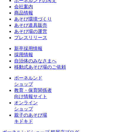
ボーネルンドの考え
会社案内
商品情報
あそび環境づくり
あそび道具販売
あそび場の運営
プレスリリース
新卒採用情報
採用情報
自治体のみなさまへ
移動式あそび場のご依頼
ボーネルンド
ショップ
教育・保育関係者
向け情報サイト
オンライン
ショップ
親子のあそび場
キドキド