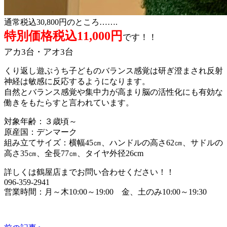
通常税込30,800円のところ…….
特別価格税込11,000円
です！！
アカ3台・アオ3台
くり返し遊ぶうち子どものバランス感覚は研ぎ澄まされ反射
神経は敏感に反応するようになります。
自然とバランス感覚や集中力が高まり脳の活性化にも有効な
働きをもたらすと言われています。
対象年齢：３歳頃～
原産国：デンマーク
組み立てサイズ：横幅45㎝、ハンドルの高さ62㎝、サドルの
高さ35㎝、全長77㎝、タイヤ外径26cm
詳しくは鶴屋店までお問い合わせください！！
096-359-2941
営業時間：月～木10:00～19:00 金、土のみ10:00～19:30