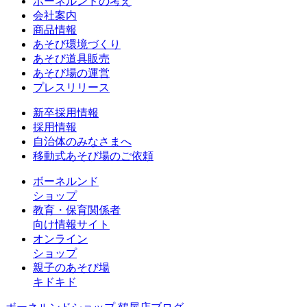
ボーネルンドの考え
会社案内
商品情報
あそび環境づくり
あそび道具販売
あそび場の運営
プレスリリース
新卒採用情報
採用情報
自治体のみなさまへ
移動式あそび場のご依頼
ボーネルンド
ショップ
教育・保育関係者
向け情報サイト
オンライン
ショップ
親子のあそび場
キドキド