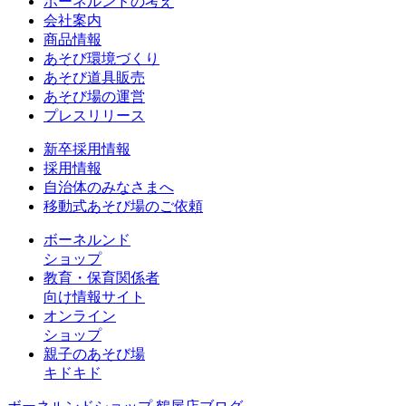
ボーネルンドの考え
会社案内
商品情報
あそび環境づくり
あそび道具販売
あそび場の運営
プレスリリース
新卒採用情報
採用情報
自治体のみなさまへ
移動式あそび場のご依頼
ボーネルンド
ショップ
教育・保育関係者
向け情報サイト
オンライン
ショップ
親子のあそび場
キドキド