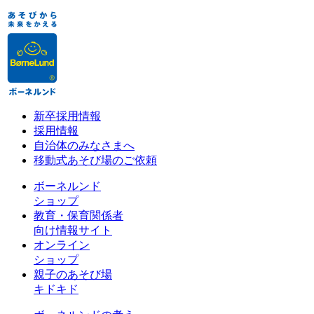
新卒採用情報
採用情報
自治体のみなさまへ
移動式あそび場のご依頼
ボーネルンド
ショップ
教育・保育関係者
向け情報サイト
オンライン
ショップ
親子のあそび場
キドキド