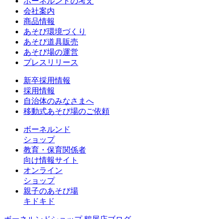
ボーネルンドの考え
会社案内
商品情報
あそび環境づくり
あそび道具販売
あそび場の運営
プレスリリース
新卒採用情報
採用情報
自治体のみなさまへ
移動式あそび場のご依頼
ボーネルンド
ショップ
教育・保育関係者
向け情報サイト
オンライン
ショップ
親子のあそび場
キドキド