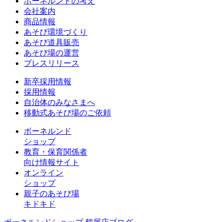
ボーネルンドの考え
会社案内
商品情報
あそび環境づくり
あそび道具販売
あそび場の運営
プレスリリース
新卒採用情報
採用情報
自治体のみなさまへ
移動式あそび場のご依頼
ボーネルンド
ショップ
教育・保育関係者
向け情報サイト
オンライン
ショップ
親子のあそび場
キドキド