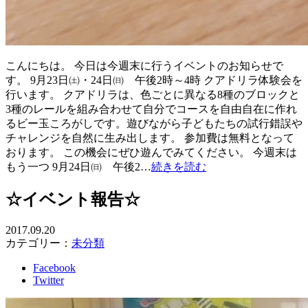
こんにちは。 今日は今週末に行うイベントのお知らせで
す。 9月23日㈯・24日㈰ 午後2時～4時 クアドリラ体験会を
行います。 クアドリラは、色ごとに異なる8種のブロックと
3種のレールを組み合わせて自分でコースを自由自在に作れ
るビー玉ころがしです。遊びながら子どもたちの試行錯誤や
チャレンジを自然に生み出します。 参加費は無料となって
おります。 この機会にぜひ遊んでみてください。 今週末は
もう一つ 9月24日㈰ 午後2…
続きを読む
☆イベント報告☆
2017.09.20
カテゴリー：
未分類
Facebook
Twitter