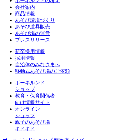
ボーネルンドの考え
会社案内
商品情報
あそび環境づくり
あそび道具販売
あそび場の運営
プレスリリース
新卒採用情報
採用情報
自治体のみなさまへ
移動式あそび場のご依頼
ボーネルンド
ショップ
教育・保育関係者
向け情報サイト
オンライン
ショップ
親子のあそび場
キドキド