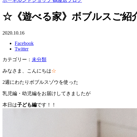
ボーネルンドショップ 鶴屋店ブログ
☆《遊べる家》ボブルスご紹
2020.10.16
Facebook
Twitter
カテゴリー：
未分類
みなさま、こんにちは
☆
2週にわたりボブルスゾウを使った
乳児編・幼児編をお届けしてきましたが
本日は
子ども編
です！！