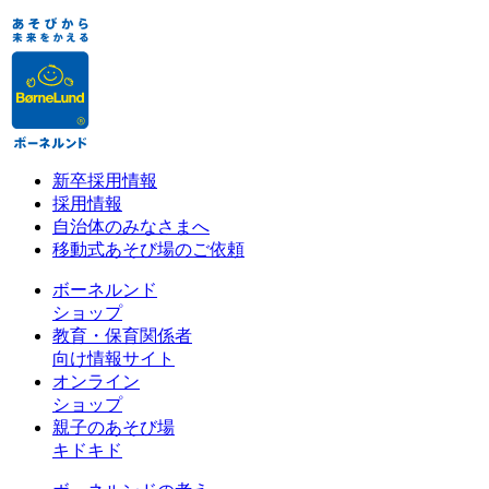
新卒採用情報
採用情報
自治体のみなさまへ
移動式あそび場のご依頼
ボーネルンド
ショップ
教育・保育関係者
向け情報サイト
オンライン
ショップ
親子のあそび場
キドキド