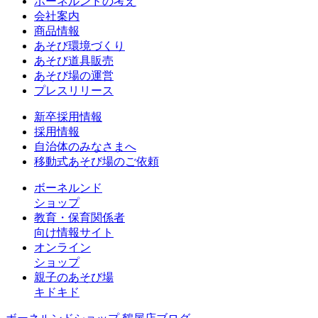
ボーネルンドの考え
会社案内
商品情報
あそび環境づくり
あそび道具販売
あそび場の運営
プレスリリース
新卒採用情報
採用情報
自治体のみなさまへ
移動式あそび場のご依頼
ボーネルンド
ショップ
教育・保育関係者
向け情報サイト
オンライン
ショップ
親子のあそび場
キドキド