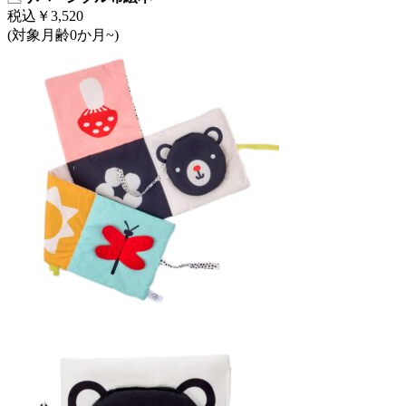
税込￥3,520
(対象月齢0か月~)