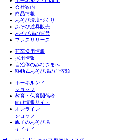
ボーネルンドの考え
会社案内
商品情報
あそび環境づくり
あそび道具販売
あそび場の運営
プレスリリース
新卒採用情報
採用情報
自治体のみなさまへ
移動式あそび場のご依頼
ボーネルンド
ショップ
教育・保育関係者
向け情報サイト
オンライン
ショップ
親子のあそび場
キドキド